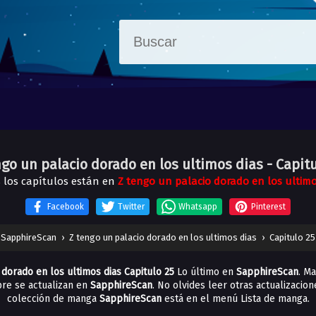
ngo un palacio dorado en los ultimos dias
- Capit
 los capítulos están en
Z tengo un palacio dorado en los ultimo
Facebook
Twitter
Whatsapp
Pinterest
SapphireScan
›
Z tengo un palacio dorado en los ultimos dias
›
Capitulo 25
 dorado en los ultimos dias Capitulo 25
Lo último en
SapphireScan
. M
re se actualizan en
SapphireScan
. No olvides leer otras actualizacio
colección de manga
SapphireScan
está en el menú Lista de manga.