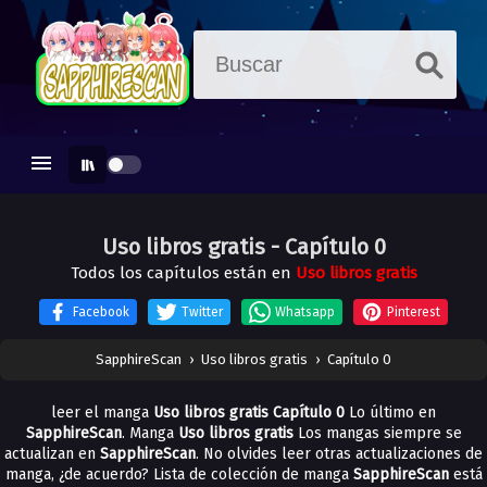
Uso libros gratis
- Capítulo 0
Todos los capítulos están en
Uso libros gratis
Facebook
Twitter
Whatsapp
Pinterest
SapphireScan
›
Uso libros gratis
›
Capítulo 0
leer el manga
Uso libros gratis Capítulo 0
Lo último en
SapphireScan
. Manga
Uso libros gratis
Los mangas siempre se
actualizan en
SapphireScan
. No olvides leer otras actualizaciones de
manga, ¿de acuerdo? Lista de colección de manga
SapphireScan
está