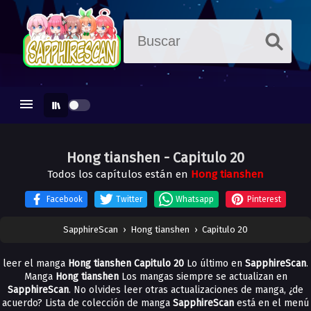
Hong tianshen
- Capitulo 20
Todos los capítulos están en
Hong tianshen
Facebook
Twitter
Whatsapp
Pinterest
SapphireScan
›
Hong tianshen
›
Capitulo 20
leer el manga
Hong tianshen Capitulo 20
Lo último en
SapphireScan
.
Manga
Hong tianshen
Los mangas siempre se actualizan en
SapphireScan
. No olvides leer otras actualizaciones de manga, ¿de
acuerdo? Lista de colección de manga
SapphireScan
está en el menú