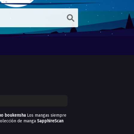
i no boukensha
Los mangas siempre
 colección de manga
SapphireScan