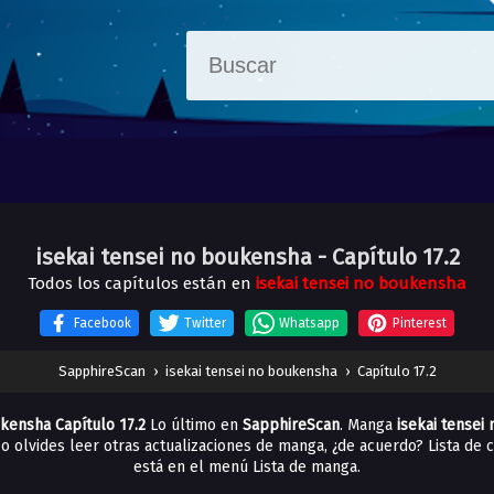
isekai tensei no boukensha
- Capítulo 17.2
Todos los capítulos están en
isekai tensei no boukensha
Facebook
Twitter
Whatsapp
Pinterest
SapphireScan
›
isekai tensei no boukensha
›
Capítulo 17.2
ukensha Capítulo 17.2
Lo último en
SapphireScan
. Manga
isekai tense
No olvides leer otras actualizaciones de manga, ¿de acuerdo? Lista de
está en el menú Lista de manga.