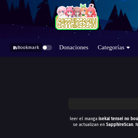
Donaciones
Categorías
Bookmark
leer el manga
isekai tensei no bo
se actualizan en
SapphireScan
. 