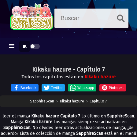
Kikaku hazure
- Capítulo 7
Todos los capítulos están en
Kikaku hazure
Facebook
Twitter
Whatsapp
Pinterest
SapphireScan
›
Kikaku hazure
›
Capítulo 7
leer el manga
Kikaku hazure Capítulo 7
Lo último en
SapphireScan
.
Manga
Kikaku hazure
Los mangas siempre se actualizan en
SapphireScan
. No olvides leer otras actualizaciones de manga, ¿de
acuerdo? Lista de colección de manga
SapphireScan
está en el menú