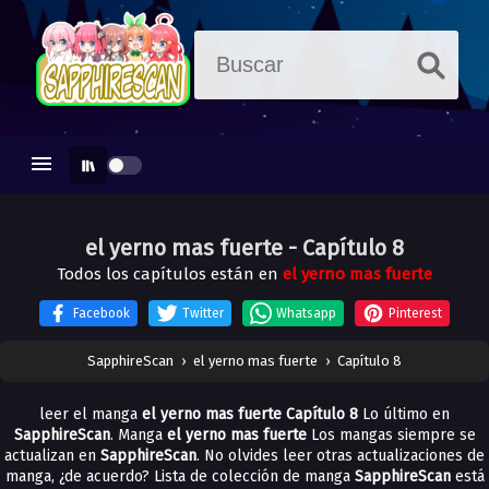
el yerno mas fuerte
- Capítulo 8
Todos los capítulos están en
el yerno mas fuerte
Facebook
Twitter
Whatsapp
Pinterest
SapphireScan
›
el yerno mas fuerte
›
Capítulo 8
leer el manga
el yerno mas fuerte Capítulo 8
Lo último en
SapphireScan
. Manga
el yerno mas fuerte
Los mangas siempre se
actualizan en
SapphireScan
. No olvides leer otras actualizaciones de
manga, ¿de acuerdo? Lista de colección de manga
SapphireScan
está